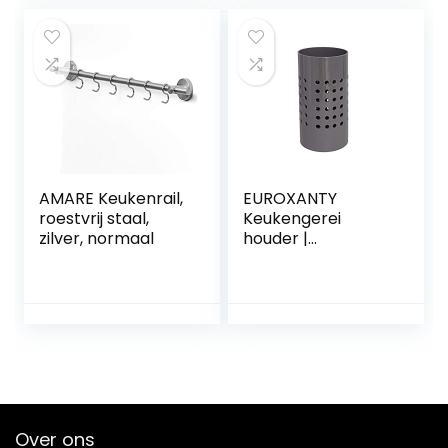
Ontwerp
Gemakkelijk
schoon te maken
AMARE Keukenrail,
EUROXANTY
roestvrij staal,
Keukengerei
zilver, normaal
houder |
bestekhouder |
modern en
modern design |
robuuste
gebruiksvoorwerp
en houder |
organizer voor
keukengerei | grijs
Over ons