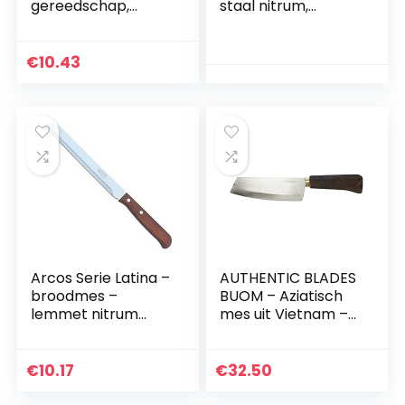
gereedschap,
staal nitrum,
brood laame
polyoxymethyleen,
cutter deeg
messing, zwart, 205
scoring heef
mm
€
10.43
deegmes
bakkersmes met 5
scheermesjes voor
doe-het-zelf
brooddeeg
patroon
Arcos Serie Latina –
AUTHENTIC BLADES
broodmes –
BUOM – Aziatisch
lemmet nitrum
mes uit Vietnam –
roestvrij staal 170
lemmet 16cm –
mm – handvat
traditioneel
pakhout kleur bruin
handgemaakt
€
10.17
€
32.50