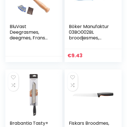
BluVast
Böker Manufaktur
Deegrasmes,
03BO002BL
deegmes, Frans
broodjesmes,
broodmes,
kunststof, blauw
broodmes met
houten handvat,
€
9.43
mes om te snijden,
baguetmes met 5
scheermesjes voor
doe-het-zelf
brooddeegpatrone
n
Brabantia Tasty+
Fiskars Broodmes,