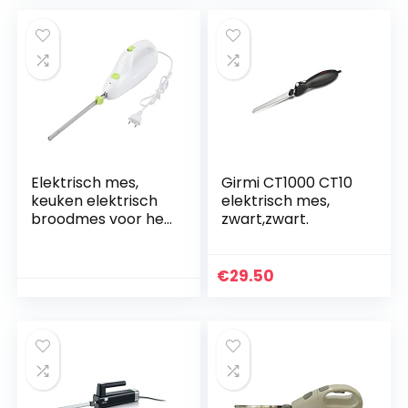
Elektrisch mes,
Girmi CT1000 CT10
keuken elektrisch
elektrisch mes,
broodmes voor het
zwart,zwart.
snijden van vlees,
brood,
automatische
€
29.50
toastvleessnijder,
roestvrijstalen
dubbele messen,
wit