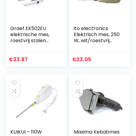
Graef EK502EU
ito electronics
elektrische mes,
Elektrisch mes, 250
roestvrij stalen
W, wit/roestvrij
mes, zwart
staal, snelverdeler,
dubbele
veiligheidsschakela
€
33.87
€
23.05
ar, 108641
KUIKUI – 110W
Maxima Kebabmes