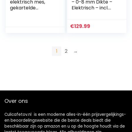
elektrisch mes,
– 0-8 mm Dikte –
gekartelde
Elektrisch – incl.
vleesmessenset,
Reserve Mes en
broodsnijder en
Slijper
vleesmes,
€
129.99
verwisselbaar,
verwijderbaar,
gemakkelijk schoon
te maken
1
2
→
Vaatwasmachineb
estendige messen
Ideaal voor het
snijden van
Over ons
Culicafetov.nl is een moderne alles-in-één prijsvergelijkings-
en beoordelingswebsite die de beste deals biedt die
beschikbaar zijn op amazon en u op de hoogte houdt via de