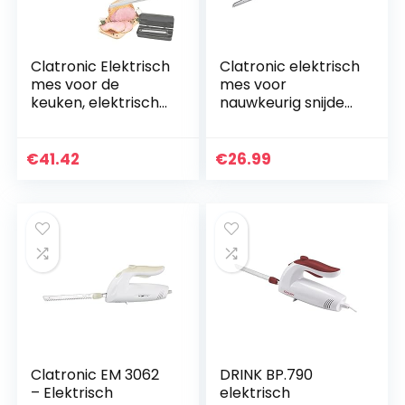
Clatronic Elektrisch
Clatronic elektrisch
mes voor de
mes voor
keuken, elektrisch
nauwkeurig snijden
mes voor bevroren
van alle soorten
vlees (roestvrij
voedsel, inclusief
stalen lemmet,
bevroren voedsel |
€
41.42
€
26.99
gekartelde rand,
elektrisch mes met
broodmes, 120
geluids- en
watt, zwart)
trillingsarme
werking |
keukenmes met
opbergdoos | 120W
| EM 3702
Clatronic EM 3062
DRINK BP.790
– Elektrisch
elektrisch