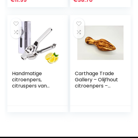
€
11.99
€
38.70
Draagbaar,
Accenten, 2
Vaatwasbestendig
Perskegels,
e Fruitpers voor
Druppelstop,
het maken van
Gemakkelijk
Vers Sap, Salades,
Reinigbaar,
Cocktails, Groen &
Vaatwasmachineb
Geel
estendig, BPA-vrij)
22760-56
Handmatige
Carthage Trade
citroenpers,
Gallery – Olijfhout
citruspers van
citroenpers –
roestvrij staal,
sappers –
draagbare
citruspers –
citruspers en
sapcentrifuge –
citruspers,
geurneutraal en
vaatwasmachineb
geschikt voor
estendig
levensmiddelen –
handgemaakt