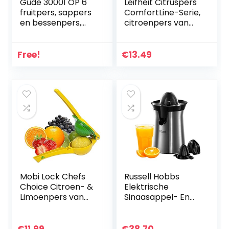
Güde 30001 OP 6
Leifheit Citruspers
fruitpers, sappers
ComfortLine-Serie,
en bessenpers,
citroenpers van
mechanische pers,
hoogwaardig
inclusief persnet 6
kunststof, sappers
liter
met opvangbak
Free!
€
13.49
600 ml,
maatschaal en
schenktuit,
sinaasappelpers,
fruitpers met
dubbele kegel
Mobi Lock Chefs
Russell Hobbs
Choice Citroen- &
Elektrische
Limoenpers van
Sinaasappel- En
Roestvrijstaal,
Citruspers Classics
Fruitpers Zonder
(Geborsteld
Zaadjes & Pulp,
RVS/Zwarte