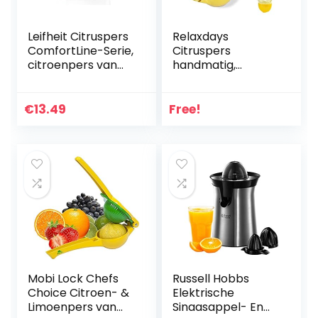
Leifheit Citruspers
Relaxdays
ComfortLine-Serie,
Citruspers
citroenpers van
handmatig,
hoogwaardig
stabiele
kunststof, sappers
vruchtenpers 2-
met opvangbak
in-1 voor citroenen
€
13.49
Free!
600 ml,
en limoenen, bar,
maatschaal en
HxBxD: 5,5 x 7,5 x
schenktuit,
22 cm, geel
sinaasappelpers,
fruitpers met
dubbele kegel
Mobi Lock Chefs
Russell Hobbs
Choice Citroen- &
Elektrische
Limoenpers van
Sinaasappel- En