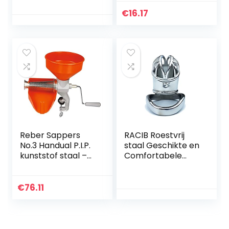
Compatibel met
Groentesnijder
KitchenAid Stand
voor
€
16.17
Mixer Bevestiging
groentesnijden
Snijden Shredding
Accessoires
Keukenhulpblende
r accessoires
Reber Sappers
RACIB Roestvrij
No.3 Handual P.I.P.
staal Geschikte en
kunststof staal –
Comfortabele
roestvrijstalen
Verrichting, 50
filter
€
76.11