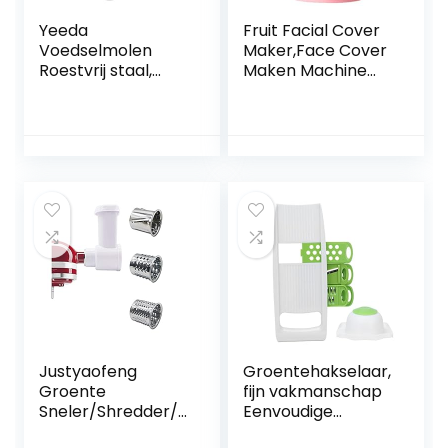
Yeeda
Fruit Facial Cover
Voedselmolen
Maker,Face Cover
Roestvrij staal,
Maken Machine
Roestvrij staal Jam
DIY Natuurlijke Fruit
Mill Uniek Gebruikt
Groente Facial
Duurzame
Cover Maker Voor
Handmatige
Huidverzorging
Voedselmolen,
Schoonheid
Roestvrij Staal
Gereedschap
Voedselmolen
Voor Mashing, Zeef
& Raspen Fruit &
Groenten
Justyaofeng
Groentehakselaar,
Groente
fijn vakmanschap
Sneler/Shredder/
Eenvoudige
Cheese Grater
bediening