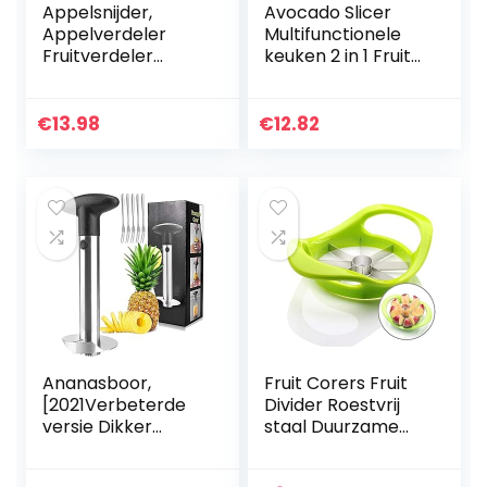
Appelsnijder,
Avocado Slicer
Appelverdeler
Multifunctionele
Fruitverdeler
keuken 2 in 1 Fruit
Roestvrij Staal
Avocado Cutter
Appelboor, Stevig
Separator Mes
en Scherp voor
Tool Avocado
€
13.98
€
12.82
Het Snijden van
Cutter Tool Slicer
Fruit voor Salades
Stamper Pitter
en Compotes –
Dunschiller voor
gemakkelijk
thuis keuken
schoon te maken
Ananasboor,
Fruit Corers Fruit
[2021Verbeterde
Divider Roestvrij
versie Dikker
staal Duurzame
Ananassnijder
metalen Apple
mes] Roestvrij
Cutter Fruit Slicer