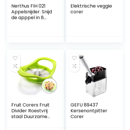
Nerthus FIH 021
Elektrische veggie
Appelsnijder. Snijd
corer
de apppel in 8
plakjes en scheidt
de kern
Fruit Corers Fruit
GEFU 89437
Divider Roestvrij
Kersenontpitter
staal Duurzame
Corer
metalen Apple
Cutter Fruit Slicer