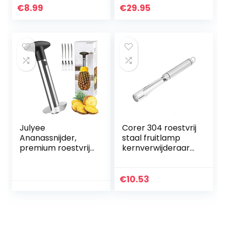
Ergonomisch
€
8.99
€
29.95
handvat Keuken
Pitting Tool
Julyee
Corer 304 roestvrij
Ananassnijder,
staal fruitlamp
premium roestvrij
kernverwijderaar
staal, ananas,
gereedschap
ontpitter met
Veggie Boor Thuis
vork, ananas,
Keukenhulp
€
10.53
schiller,
Kernverwijderaar
kernverwijderaar,
Veggie Corer
gereedschap,
vaatwasmachineb