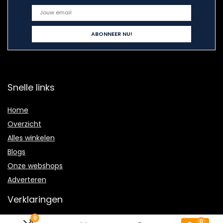
Snelle links
Home
Overzicht
Alles winkelen
Blogs
Onze webshops
Adverteren
Verklaringen
0
Privacybeleid
0