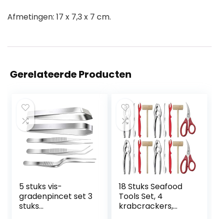
Afmetingen: 17 x 7,3 x 7 cm.
Gerelateerde Producten
5 stuks vis-
18 Stuks Seafood
gradenpincet set 3
Tools Set, 4
stuks
krabcrackers,
keukenpincet van
vorken,kreeftensc