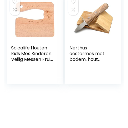
huisapparaten,
mixer, koffiemaker
(zwart)
Scicalife Houten
Nerthus
Kids Mes Kinderen
oestermes met
Veilig Messen Fruit
bodem, hout,
en Groente Snijder
roestvrij staal, 8,5 x
Montessori
19,5 x 7,5 cm
Keukengereedsch
ap Voor Peuter