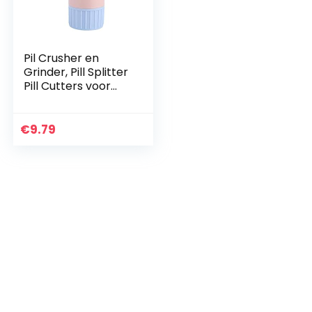
Pil Crusher en
Grinder, Pill Splitter
Pill Cutters voor
Kleine of Grote
Pillen Ronde Tablet
Cutters Pill
€
9.79
Medicine Pulverizer