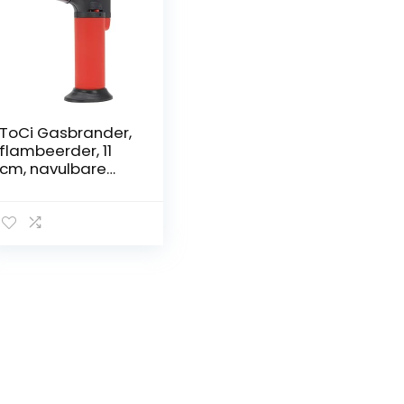
ToCi Gasbrander,
flambeerder, 11
cm, navulbare
keukenaansteker
met
veiligheidsslot en
instelbare vlam,
jet-
flambeerbrander
voor crème
brûlée, koken,
bakken en grillen