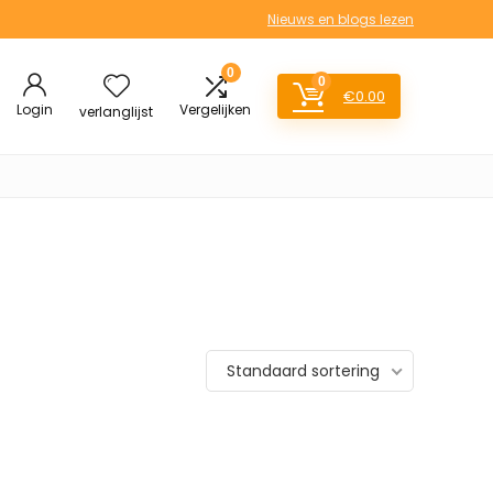
Nieuws en blogs lezen
0
0
€
0.00
Login
Vergelijken
verlanglijst
Standaard sortering