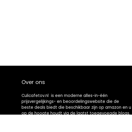
Over ons
Culicafetov.nl is een moderne alles-in-één
prijsvergelijkings- en beoordelingswebsite die de
beste deals biedt die beschikbaar zijn op amazon en u
op de hoogte houdt via de laatst toegevoegde blogs.
Alle afbeeldingen zijn auteursrechtelijk beschermd
door hun respectievelijke eigenaren. Alle geciteerde
inhoud is afgeleid van hun respectievelijke bronnen.