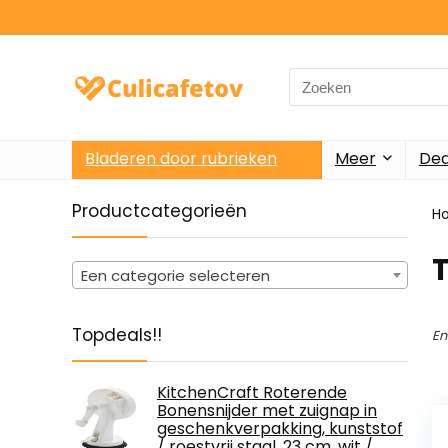
Search
for:
Bladeren door rubrieken
Meer
Dea
Productcategorieën
H
‎
Een categorie selecteren
Topdeals!!
En
KitchenCraft Roterende
Bonensnijder met zuignap in
geschenkverpakking, kunststof
/ roestvrij staal, 23 cm, wit /