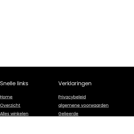
Snelle links
Verklaringen
Home
Privacybeleid
Overzicht
algemene voorwaarden
Alles winkelen
Gelieerde
openbaarmaking
Blogs
Onze webshops