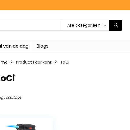
Alle categorieën
l van de dag
Blogs
ome
Product Fabrikant
‎ToCi
ToCi
ig resultaat