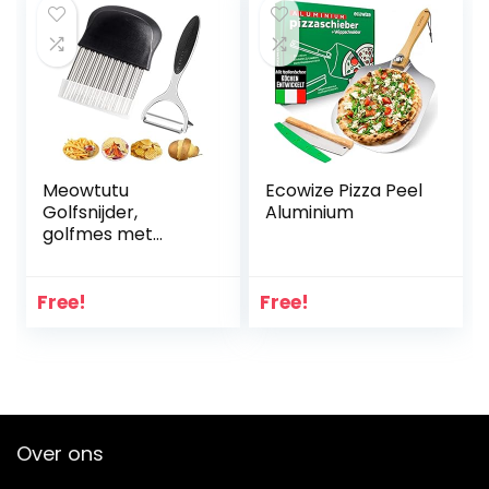
Meowtutu
Ecowize Pizza Peel
Golfsnijder,
Aluminium
golfmes met
schiller,
frietzasmes voor
zoete
Free!
Free!
aardappelen,
fruitsla, groenten,
komkommers en
wortelen
Over ons