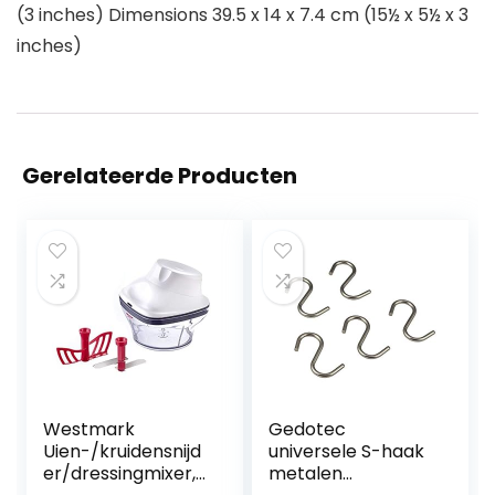
(3 inches) Dimensions 39.5 x 14 x 7.4 cm (15½ x 5½ x 3
inches)
Gerelateerde Producten
Westmark
Gedotec
Uien-/kruidensnijd
universele S-haak
er/dressingmixer,
metalen