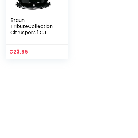
Braun
TributeCollection
Citruspers 1 CJ
3000 BK,
Elektrische
Citruspers, 20 W,
€
23.95
350 ml, Instelbare
Pulp Controle,
Vaatwasmachineb
estendig, Zwart