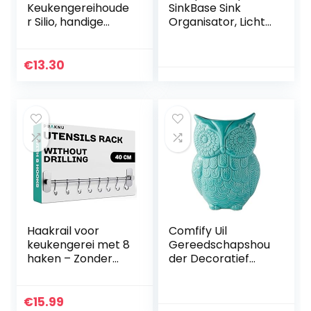
Keukengereihoude
SinkBase Sink
r Silio, handige
Organisator, Licht
houder voor
Blauw
keukengerei
gemaakt van
€
13.30
gepoedercoat
metaal in een
moderne, hoekige
vorm met
geperforeerd
patroon, (B × H ×
D): 11,5 × 16,5 × 11,5
cm, zwart mat
Haakrail voor
Comfify Uil
keukengerei met 8
Gereedschapshou
haken – Zonder
der Decoratief
boren –
Keramisch
Zelfklevend – 40
Kookgerei Crock &
cm
Organisator, in
€
15.99