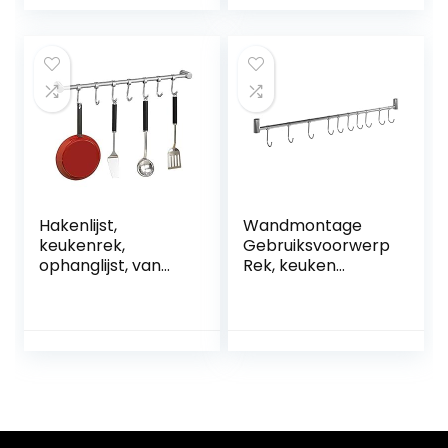
Mooie aqua-blauw
Kleur –
Gereedschapscad
dy en Perfecte
Keuken
Keramische Décor
Gift
Hakenlijst,
Wandmontage
keukenrek,
Gebruiksvoorwerp
ophanglijst, van
Rek, keuken
304 roestvrij staal,
Opknoping Rail
keuken, hakenlijst
Rack met 10
met 7 haken, 380
haken, RVS
mm
gebruiksvoorwerp
en Hanger
Organiser, 58cm