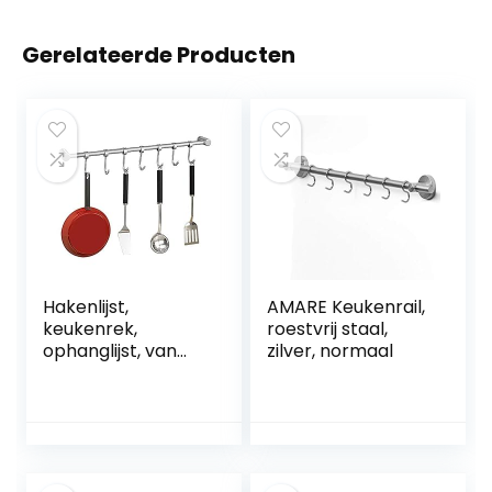
Gerelateerde Producten
Hakenlijst,
AMARE Keukenrail,
keukenrek,
roestvrij staal,
ophanglijst, van
zilver, normaal
304 roestvrij staal,
keuken, hakenlijst
met 7 haken, 380
mm