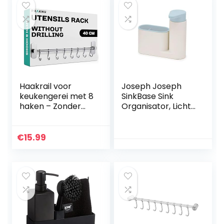
Haakrail voor
Joseph Joseph
keukengerei met 8
SinkBase Sink
haken – Zonder
Organisator, Licht
boren –
Blauw
Zelfklevend – 40
cm
€
15.99