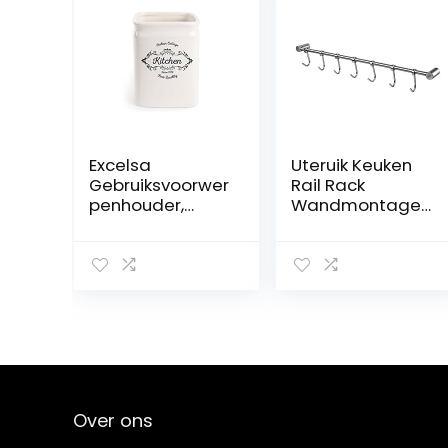
Excelsa
Uteruik Keuken
Gebruiksvoorwer
Rail Rack
penhouder,
Wandmontage
keramiek, wit
Gebruiksvoorwer
p Opknoping
Rack RVS
Hanger Haken
voor Keuken
Gereedschap
Pot Handdoek 7
Schuifhaken, 1
stks (pm-#3)
Over ons