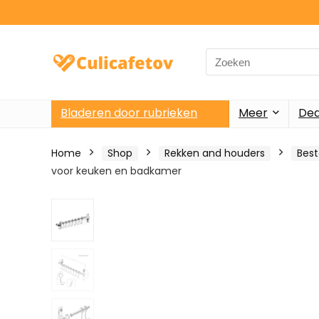
Search
for:
Bladeren door rubrieken
Meer
Dea
Home
Shop
Rekken and houders
Bes
voor keuken en badkamer