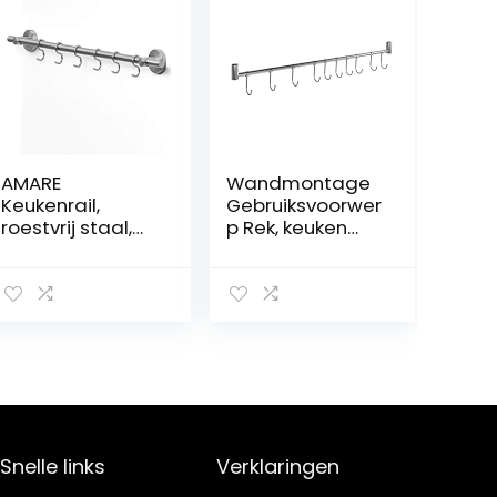
AMARE
Wandmontage
Keukenrail,
Gebruiksvoorwer
roestvrij staal,
p Rek, keuken
zilver, normaal
Opknoping Rail
Rack met 10
haken, RVS
gebruiksvoorwer
pen Hanger
Organiser, 58cm
Snelle links
Verklaringen