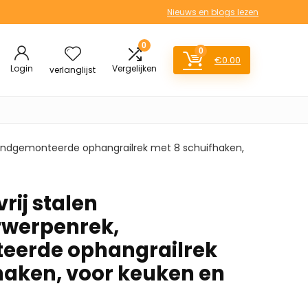
Nieuws en blogs lezen
0
0
€
0.00
Login
Vergelijken
verlanglijst
wandgemonteerde ophangrailrek met 8 schuifhaken,
rij stalen
rwerpenrek,
erde ophangrailrek
haken, voor keuken en