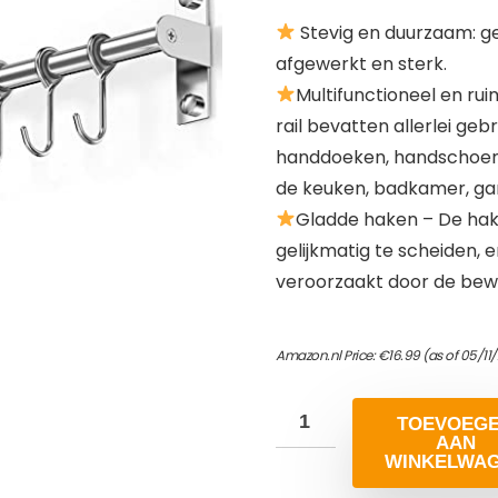
Stevig en duurzaam: ge
afgewerkt en sterk.
Multifunctioneel en r
rail bevatten allerlei geb
handdoeken, handschoenen,
de keuken, badkamer, gar
Gladde haken – De hak
gelijkmatig te scheiden, 
veroorzaakt door de bew
Amazon.nl Price:
€
16.99
(as of 05/11
TOEVOEG
AAN
WINKELWA