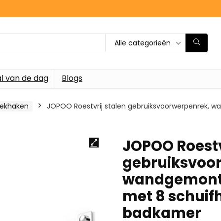
Alle categorieën
l van de dag
Blogs
tekhaken
JOPOO Roestvrij stalen gebruiksvoorwerpenrek, 
JOPOO Roestv
gebruiksvoo
wandgemonte
met 8 schuif
badkamer