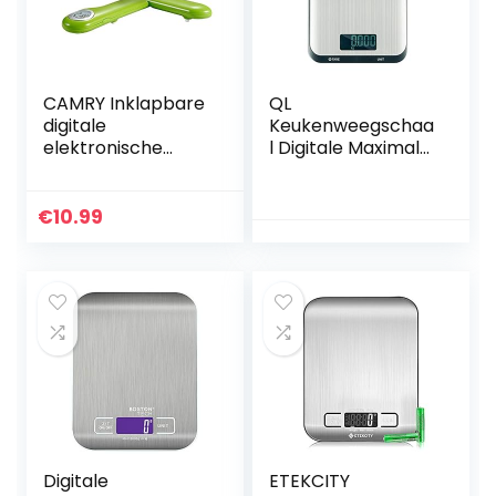
CAMRY Inklapbare
QL
digitale
Keukenweegschaa
elektronische
l Digitale Maximal
keukenweegschaa
10kg,Precisie
l, 5 kg/1 g, lcd-
Elektronische
display, met
Weegschaal,Roest
€
10.99
tarrafunctie
vrij
(groen)
Staal,Huishoudwee
gschaal met Tarra
Functie (Zwart)
Digitale
ETEKCITY