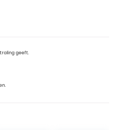
raling geeft.
en.