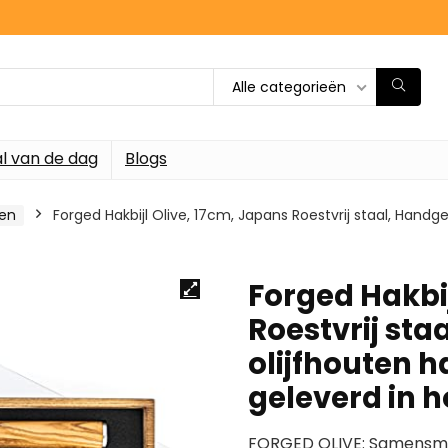
Alle categorieën
l van de dag
Blogs
en
Forged Hakbijl Olive, 17cm, Japans Roestvrij staal, Han
Forged Hakbij
Roestvrij st
olijfhouten 
geleverd in h
FORGED OLIVE: Samensmelt