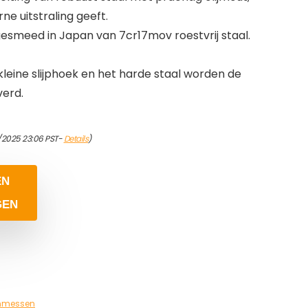
 uitstraling geeft.
esmeed in Japan van 7cr17mov roestvrij staal.
leine slijphoek en het harde staal worden de
verd.
1/2025 23:06 PST-
Details
)
EN
GEN
nmessen