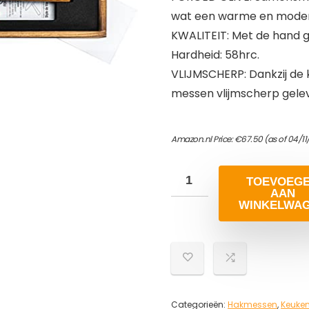
wat een warme en moderne
KWALITEIT: Met de hand g
Hardheid: 58hrc.
VLIJMSCHERP: Dankzij de k
messen vlijmscherp gele
Amazon.nl Price:
€
67.50
(as of 04/1
TOEVOEG
AAN
WINKELWA
Categorieën:
Hakmessen
,
Keuke