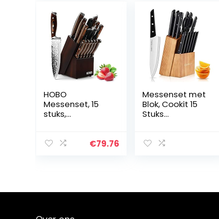
HOBO
Messenset met
Messenset, 15
Blok, Cookit 15
stuks,
Stuks
keukenmessens
Keukenmes Set
et met
met
santokumes,
Dennenblokhou
€
79.76
koksmes,
der, Messenblok
broodmes,
Set met Slijper,
schilmes,
Hoge
steakmes,
Roestvrijstalen
puntenslijper,
Japanse
roestvrijstalen