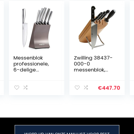
Messenblok
Zwilling 38437-
professionele,
000-0
6-delige
messenblok,
messenset van
roestvrij staal,
roestvrij staal
meerkleurig, 1
met blok,
€
447.70
keukenmessenbl
ok met messen,
roestvrijstalen
messen,
inclusief
koksmes,
broodmes,