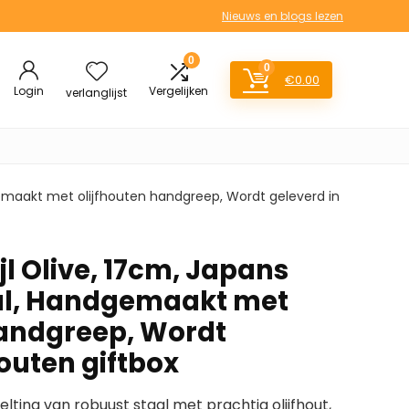
Nieuws en blogs lezen
0
0
€
0.00
Login
Vergelijken
verlanglijst
dgemaakt met olijfhouten handgreep, Wordt geleverd in
l Olive, 17cm, Japans
aal, Handgemaakt met
handgreep, Wordt
outen giftbox
ing van robuust staal met prachtig olijfhout,