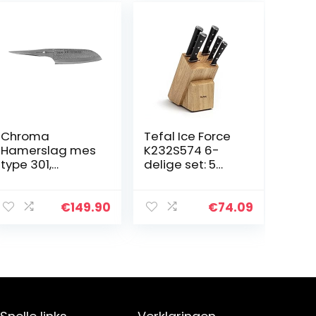
Chroma
Tefal Ice Force
Hamerslag mes
K232S574 6-
type 301,
delige set: 5
universeel
roestvrijstalen
Santoku mes P-
messen + 1
02HM, Design by
houten
€
149.90
€
74.09
F.A.Porsche,
messenblok,
professioneel
Gekoeld op
mes met 17,8 cm
-120°C,
lemmet
Langdurige
snijprestaties,
Sterke
weerstand