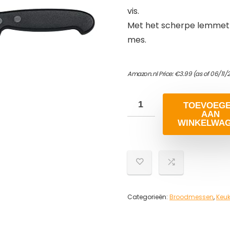
vis.
Met het scherpe lemmet va
mes.
Amazon.nl Price:
€
3.99
(as of 06/11/
TOEVOEG
AAN
WINKELWA
Categorieën:
Broodmessen
,
Keu