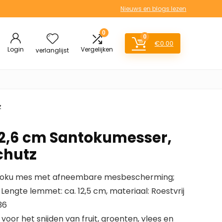
Nieuws en blogs lezen
0
0
€
0.00
Login
Vergelijken
verlanglijst
z
2,6 cm Santokumesser,
chutz
antoku mes met afneembare mesbescherming;
 Lengte lemmet: ca. 12,5 cm, materiaal: Roestvrij
36
voor het snijden van fruit, groenten, vlees en