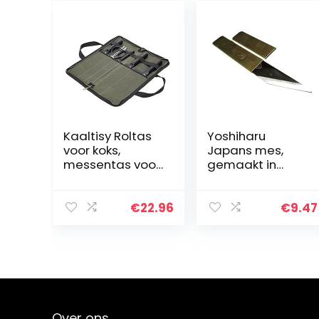
Kaaltisy Roltas
Yoshiharu
voor koks,
Japans mes,
messentas voor
gemaakt in
kamperen,
Japan
wandelen,
multifunctionele
€
22.96
€
9.47
gereedschapst
as, roltas,
waterdicht en
gewaxt canvas,
legergroen
Over ons