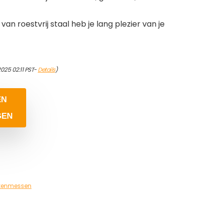
n roestvrij staal heb je lang plezier van je
2025 02:11 PST-
Details
)
EN
GEN
kenmessen