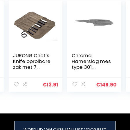
JURONG Chef’s
Chroma
Knife oprolbare
Hamerslag mes
zak met 7
type 301,
vakjes, gewaxt
universeel
canvas Chefs
Santoku mes P-
Knife zakje,
02HM, Design by
€
13.91
€
149.90
keukengereedsc
F.A.Porsche,
hap, oprolbare
professioneel
zak, oprolbare
mes met 17,8 cm
zak voor messen
lemmet
WORD LID VAN ONZE MAILLIJST VOOR BEST