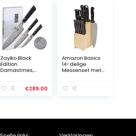
Zayiko Black
Amazon Basics
Edition
14-delige
Damastmes,
Messenset met
professioneel
blok, zwart
mes met
pakka-handvat
€
289.00
met zwart
damastmes,
damastmes,
santokumes,
damastkeuken
mes, exclusieve
set van 3
Snelle links
Verklaringen