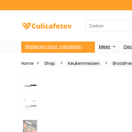
Search
for:
Bladeren door rubrieken
Meer
Dea
Home
Shop
Keukenmessen
Broodme