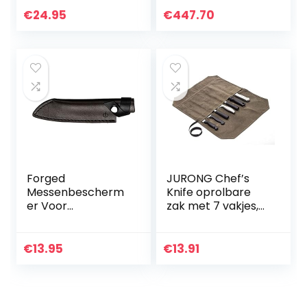
organizer voor in
€
24.95
€
447.70
besteklade, 3,5 x 11
x 39 cm, natuur
Forged
JURONG Chef’s
Messenbescherm
Knife oprolbare
er Voor
zak met 7 vakjes,
Santokumes 14cm
gewaxt canvas
– Echt Bruin Leer
Chefs Knife zakje,
Met Druksluiting –
keukengereedsch
€
13.95
€
13.91
Perfecte
ap, oprolbare zak,
Bescherming Van
oprolbare zak
Uw Messen
voor messen