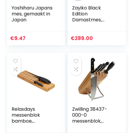
Yoshiharu Japans
Zayiko Black
mes, gemaakt in
Edition
Japan
Damastmes,
professioneel mes
met pakka-
handvat met
€
9.47
€
289.00
zwart damastmes,
damastmes,
santokumes,
damastkeukenme
s, exclusieve set
van 3 messen.
Relaxdays
Zwilling 38437-
messenblok
000-0
bamboe,
messenblok,
messenhouder
roestvrij staal,
voor 5 messen,
meerkleurig, 1