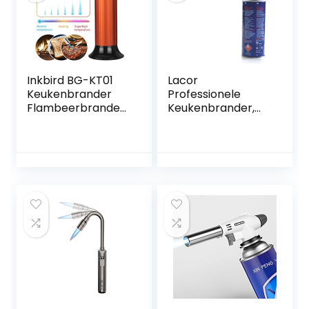
temp 1300 ° C
hard solderen,
solderen, camping
(butaan is niet
inbegrepen)
Inkbird BG-KT01
Lacor
Keukenbrander
Professionele
Flambeerbrander,
Keukenbrander,
Professionele
Zwart
Butaan
Gasbrander met
Veiligheidsslot
voor Solderen,
Bakken,Lassen(But
aan Gas Niet
Meegeleverd)