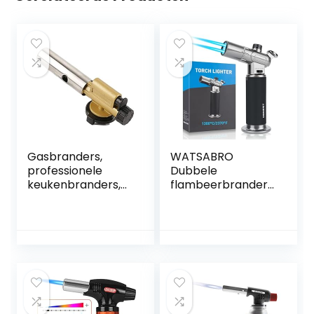
Gasbranders,
WATSABRO
professionele
Dubbele
keukenbranders,
flambeerbrander
kookbranders,
butaan
aanstekers,
gasbrander voor
butaanbranders,
de
regelbare
keukenbranders
vuurkracht, voor
thuis keuken zwart
BBQ restaurant,
crème brûlé
picknick in huis,
soldeerbrander
wandelen
voor doe-het-zelf,
kamperen, max
gebak, desserts,