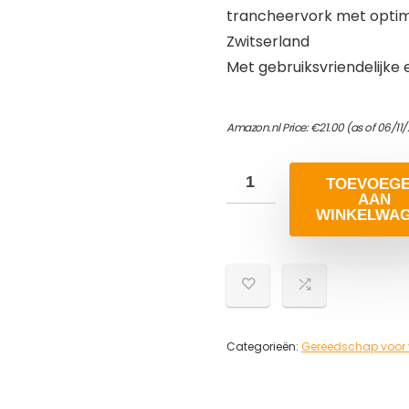
trancheervork met optima
Zwitserland
Met gebruiksvriendelijk
Amazon.nl Price:
€
21.00
(as of 06/11
TOEVOEG
AAN
WINKELWA
Categorieën:
Gereedschap voor v