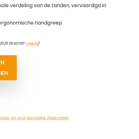
le verdeling van de tanden, vervaardigd in
e ergonomische handgreep
/2025 18:43 PST-
Details
)
EN
GEN
lees, vis and gevogelte
,
Vleesvorken