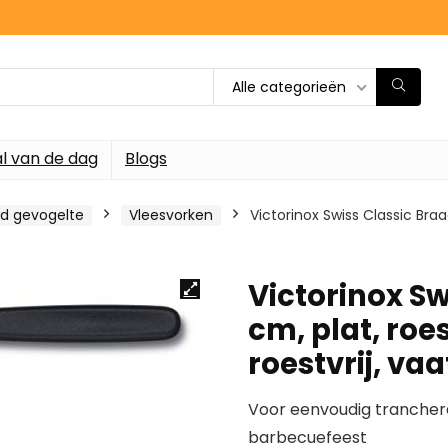
Alle categorieën
l van de dag
Blogs
nd gevogelte
Vleesvorken
Victorinox Swiss Classic Braa
Victorinox Sw
cm, plat, roe
roestvrij, v
Voor eenvoudig tranchere
barbecuefeest