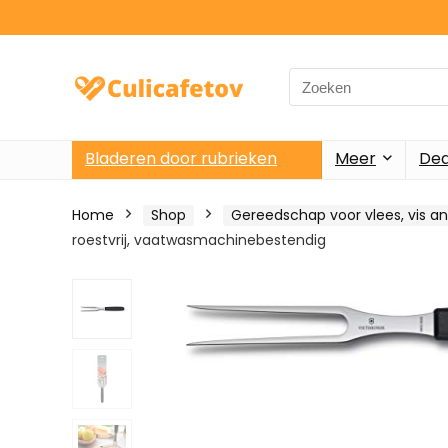
Search
for:
Bladeren door rubrieken
Meer
Dea
Home
Shop
Gereedschap voor vlees, vis a
roestvrij, vaatwasmachinebestendig