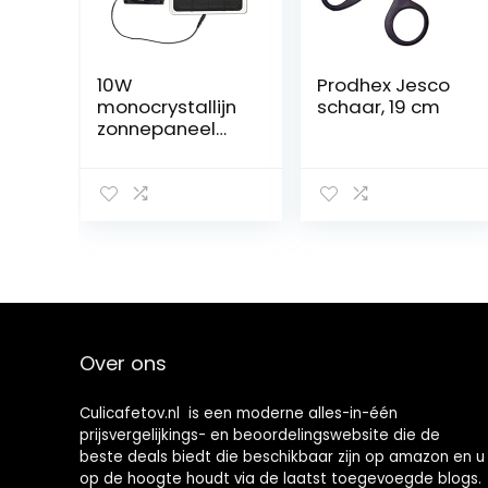
10W
Prodhex Jesco
monocrystallijn
schaar, 19 cm
zonnepaneel
zonnekoelventil
ator 5V/18V PV
Bord buiten
draagbare
mobiele
telefoon
oplader
fotovoltaïsche
plaatstroom
Makkelijk schoon
Over ons
te maken
Culicafetov.nl is een moderne alles-in-één
prijsvergelijkings- en beoordelingswebsite die de
beste deals biedt die beschikbaar zijn op amazon en u
op de hoogte houdt via de laatst toegevoegde blogs.