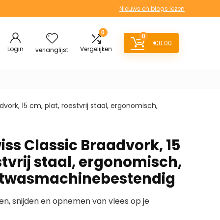
Nieuws en blogs lezen
0
0
€
0.00
Login
Vergelijken
verlanglijst
dvork, 15 cm, plat, roestvrij staal, ergonomisch,
iss Classic Braadvork, 15
stvrij staal, ergonomisch,
aatwasmachinebestendig
n, snijden en opnemen van vlees op je