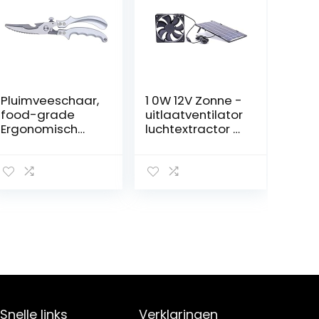
Pluimveeschaar,
1 0W 12V Zonne -
food-grade
uitlaatventilator
Ergonomisch
luchtextractor 5
ontwerp
inch draagbare
Veiligheidsslot
ventilator
Hoge scherpte
zonnepaneel
keukenschaar
aangedreven
voor fruit voor
luchtstroomvent
voedsel voor
ilator for
vlees
huisdier
kippenhuizen
kas rv Makkelijk
schoon te
maken
Snelle links
Verklaringen