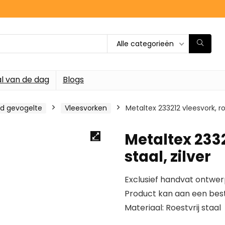
Alle categorieën
l van de dag
Blogs
nd gevogelte
Vleesvorken
Metaltex 233212 vleesvork, roe
Metaltex 2332
staal, zilver
Exclusief handvat ontwe
Product kan aan een be
Materiaal: Roestvrij staal