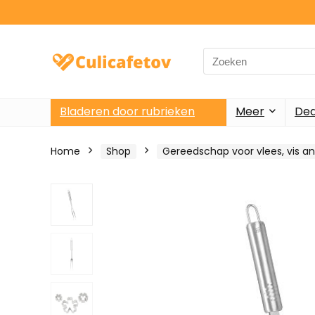
Search
for:
Bladeren door rubrieken
Meer
Dea
Home
Shop
Gereedschap voor vlees, vis a