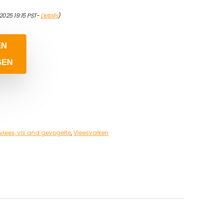
2025 19:15 PST-
Details
)
EN
GEN
lees, vis and gevogelte
,
Vleesvorken