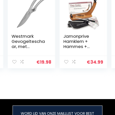
Westmark
Jamonprive
Gevogeltescha
Hamklem +
ar, met
Hammes +
binnenveer en
Wetstaal +
vergrendeling,
Hamdoek +
meslengte: 8
Keukendoek +
€
19.98
€
34.99
cm, roestvrij
Hamtang –
staal, gepolijst,
Professionele
Modern, zilver,
set voor het
13732280
Snijden van
Serrano en
Iberische Ham
WORD LID VAN ONZE MAILLIJST VOOR BEST