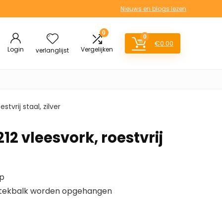
Nieuws en blogs lezen
0
0
€
0.00
Login
Vergelijken
verlanglijst
stvrij staal, zilver
12 vleesvork, roestvrij
rp
stekbalk worden opgehangen