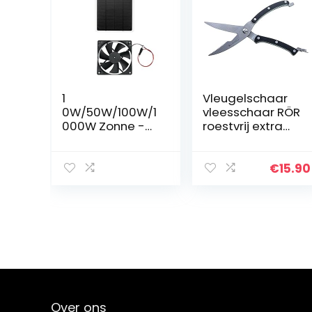
1
Vleugelschaar
0W/50W/100W/1
vleesschaar RÖR
000W Zonne -
roestvrij extra
aangedreven
scherp
paneelkit
complete
€
15.90
buitenzon power
camping
ventilator
koeling RV
Ventilatie
ventilator
keuken
uitlaatventilator
Makkelijk schoon
te maken
Over ons