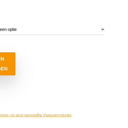
EN
GEN
lees, vis and gevogelte
,
Vleesvermalsers