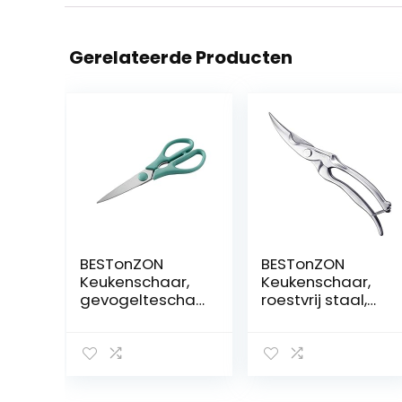
Gerelateerde Producten
BESTonZON
BESTonZON
Keukenschaar,
Keukenschaar,
gevogeltescha
roestvrij staal,
ar,
gevogeltescha
huishoudschaar,
ar,
multifunctionele
huishoudschaar,
levensmiddelsc
multifunctionele
haar voor
levensmiddelsc