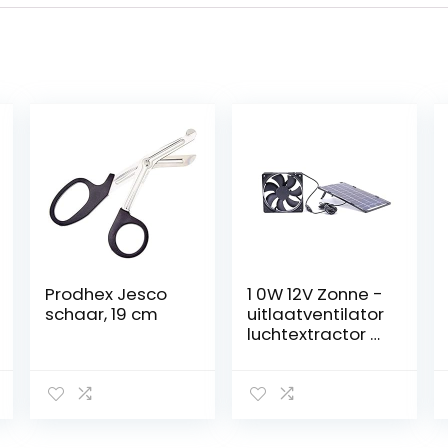
Prodhex Jesco
1 0W 12V Zonne -
schaar, 19 cm
uitlaatventilator
luchtextractor 5
inch draagbare
ventilator
zonnepaneel
aangedreven
luchtstroomvent