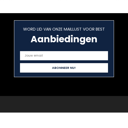
ilator for
huisdier
kippenhuizen
kas rv Makkelijk
schoon te
WORD LID VAN ONZE MAILLIJST VOOR BEST
maken
Aanbiedingen