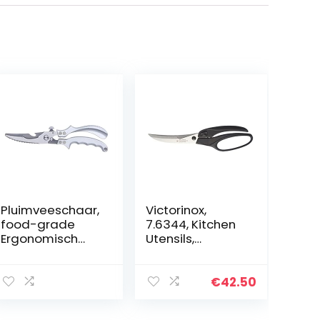
Pluimveeschaar,
Victorinox,
food-grade
7.6344, Kitchen
Ergonomisch
Utensils,
ontwerp
Geflügelschere
Veiligheidsslot
“Professional”,
Hoge scherpte
Extra scharfe
€
42.50
keukenschaar
Klinge, robuster
voor fruit voor
Kunststoff-Griff,