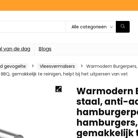
Alle categorieën
l van de dag
Blogs
nd gevogelte
Vleesvermalsers
Warmodern Burgerpers, 
BQ, gemakkelijk te reinigen, helpt bij het uitpersen van vet
Warmodern Bu
staal, anti
hamburgerper
hamburgers, 
gemakkelijk t