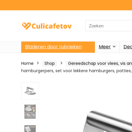
Search
for:
Bladeren door rubrieken
Meer
Dea
Home
Shop
Gereedschap voor vlees, vis a
hamburgerpers, set voor lekkere hamburgers, patties, B