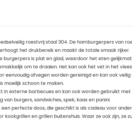
selveilig roestvrij staal 304. De hamburgerpers van roes
verhoogt het drukbereik en maakt de totale smaak rijker.
ge burgerpers is plat en glad, waardoor het eten gelijkm
emakkelijk om te draaien. Het kan ook het vet in het vle
n door eenvoudig afvegen worden gereinigd en kan ook veil
is moeilijk schoon te maken.
kt in externe barbecues en kan ook worden gebruikt me
ng van burgers, sandwiches, spek, kaas en panini.
en perfecte doos, die geschikt is als cadeau voor anderen
kookgrillen en grillen buitenshuis. Waar ze ook zijn, ze zu