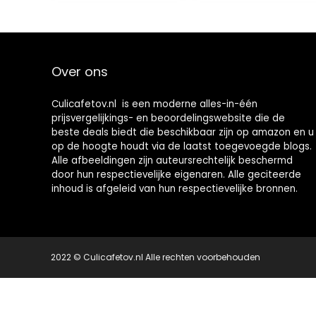
kippenbotten,
haar voor
gevogelte, vis,
kippenbotten,
vlees, groenten,
gevogelte, vis,
kruiden, grill
vlees, groenten
Over ons
Culicafetov.nl is een moderne alles-in-één
prijsvergelijkings- en beoordelingswebsite die de
beste deals biedt die beschikbaar zijn op amazon en u
op de hoogte houdt via de laatst toegevoegde blogs.
Alle afbeeldingen zijn auteursrechtelijk beschermd
door hun respectievelijke eigenaren. Alle geciteerde
inhoud is afgeleid van hun respectievelijke bronnen.
2022 © Culicafetov.nl Alle rechten voorbehouden