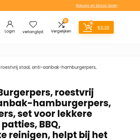
Nieuws en blogs lezen
0
0
€
0.00
Login
Vergelijken
verlanglijst
roestvrij staal, anti-aanbak-hamburgerpers,
rgerpers, roestvrij
-aanbak-hamburgerpers,
s, set voor lekkere
patties, BBQ,
e reinigen, helpt bij het