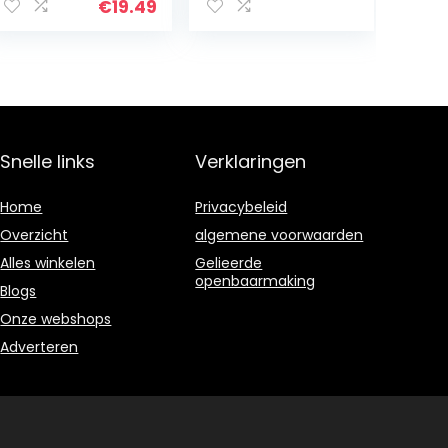
Groenten
€
19.49
Graven
Roterende Boor
Roestvrijstalen
Fruit Corer voor
Kinderen
Voedsel Salade
Maken
Snelle links
Verklaringen
Home
Privacybeleid
Overzicht
algemene voorwaarden
Alles winkelen
Gelieerde
openbaarmaking
Blogs
Onze webshops
Adverteren