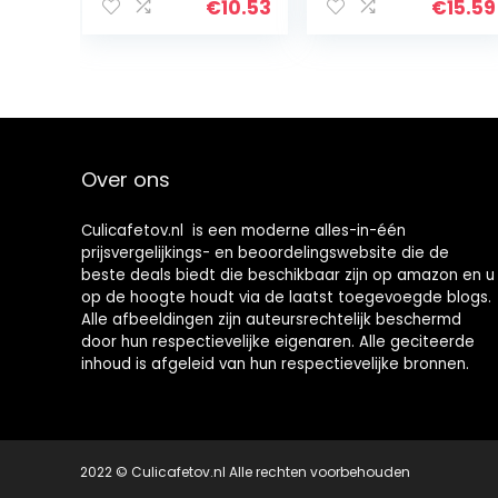
Veggie Boor
eenvoudige
€
10.53
€
15.59
Thuis
draaikern,
Keukenhulp
zaadverwijdera
Kernverwijderaa
ar, peer,
r Veggie Corer
appelkern, pitter,
veggie-boor,
roestvrijstalen
boor, fruitboor
Over ons
met antislip
handvat
Culicafetov.nl is een moderne alles-in-één
prijsvergelijkings- en beoordelingswebsite die de
beste deals biedt die beschikbaar zijn op amazon en u
op de hoogte houdt via de laatst toegevoegde blogs.
Alle afbeeldingen zijn auteursrechtelijk beschermd
door hun respectievelijke eigenaren. Alle geciteerde
inhoud is afgeleid van hun respectievelijke bronnen.
2022 © Culicafetov.nl Alle rechten voorbehouden