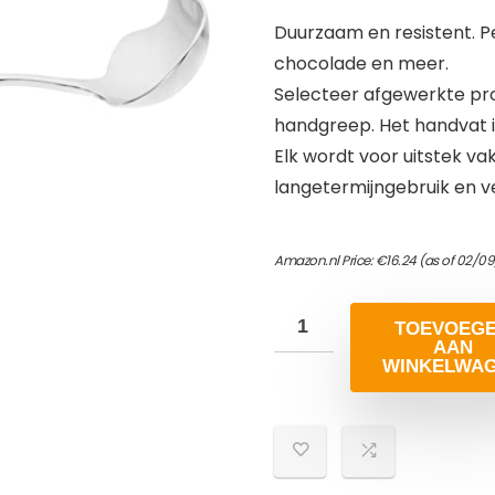
Duurzaam en resistent. P
chocolade en meer.
Selecteer afgewerkte p
handgreep. Het handvat i
Elk wordt voor uitstek
langetermijngebruik en v
Amazon.nl Price:
€
16.24
(as of 02/0
TOEVOEG
AAN
WINKELWA