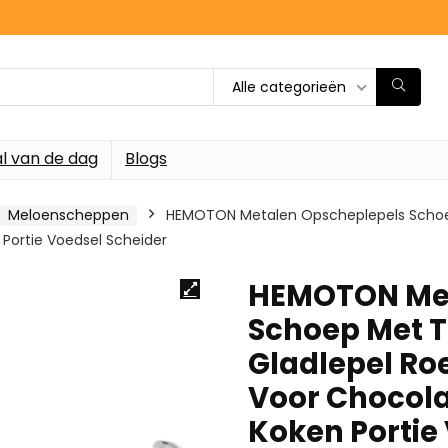
Alle categorieën
l van de dag
Blogs
Meloenscheppen
HEMOTON Metalen Opscheplepels Schoep M
Portie Voedsel Scheider
HEMOTON Met
Schoep Met Tu
Gladlepel Ro
Voor Chocola
Koken Portie