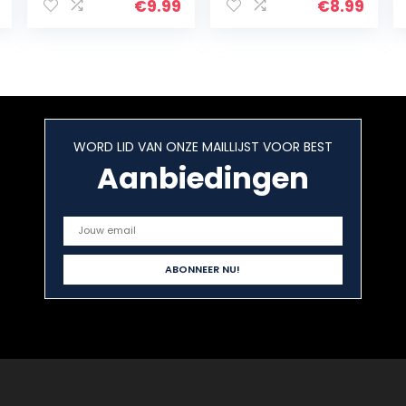
Slicer
€
9.99
€
8.99
Ergonomisch
handvat Keuken
Pitting Tool
WORD LID VAN ONZE MAILLIJST VOOR BEST
Aanbiedingen