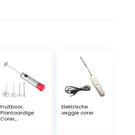
Fruitboor,
Elektrische
Plantaardige
veggie corer
Corer,
Praktische Fruit
Core Rotator