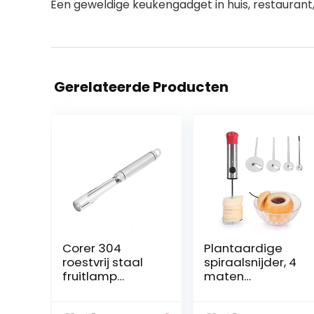
Een geweldige keukengadget in huis, restaurant
Gerelateerde Producten
Corer 304
Plantaardige
roestvrij staal
spiraalsnijder, 4
fruitlamp
maten
kernverwijderaa
fruitboorverwijd
r gereedschap
eraar,