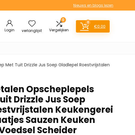
Nieuws en blogs lezen
0
0
€
0.00
Login
Vergelijken
verlanglijst
et Tuit Drizzle Jus Soep Gladlepel Roestvrijstalen
alen Opscheplepels
it Drizzle Jus Soep
estvrijstalen Keukengerei
atjes Sauzen Keuken
 Voedsel Scheider