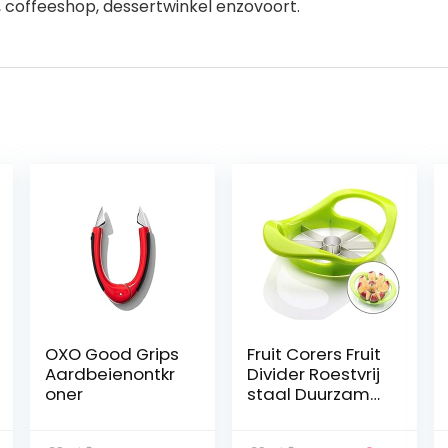
, coffeeshop, dessertwinkel enzovoort.
OXO Good Grips
Fruit Corers Fruit
Aardbeienontkr
Divider Roestvrij
oner
staal Duurzame
metalen Apple
Cutter Fruit