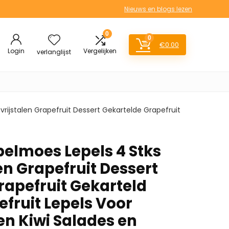
Nieuws en blogs lezen
0
0
€
0.00
Login
Vergelijken
verlanglijst
rijstalen Grapefruit Dessert Gekartelde Grapefruit
elmoes Lepels 4 Stks
en Grapefruit Dessert
rapefruit Gekarteld
fruit Lepels Voor
en Kiwi Salades en