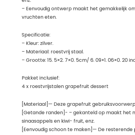
enz.
– Eenvoudig ontwerp maakt het gemakkelijk om 
vruchten eten.
Specificatie:
– Kleur: zilver.
– Materiaal: roestvrij staal.
– Grootte: 15. 5×2. 7×0. 5cm/ 6. 09×1. 06×0. 20 in
Pakket inclusief:
4 x roestvrijstalen grapefruit dessert
[Materiaal]— Deze grapefruit gebruiksvoorwerpen 
[Getande randen]- – gekanteld op maakt het mog
sinaasappels en kiwi- fruit, enz.
[Eenvoudig schoon te maken]— De resterende 