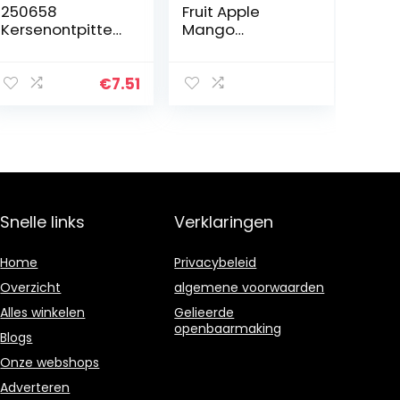
250658
Fruit Apple
Kersenontpitter
Mango
Lady Kers, Rood
Dunschiller
Splitter Pitter
Remover Peer
€
7.51
Corer Cutter
Tomaat Snijder
Snelle links
Verklaringen
Home
Privacybeleid
Overzicht
algemene voorwaarden
Alles winkelen
Gelieerde
openbaarmaking
Blogs
Onze webshops
Adverteren