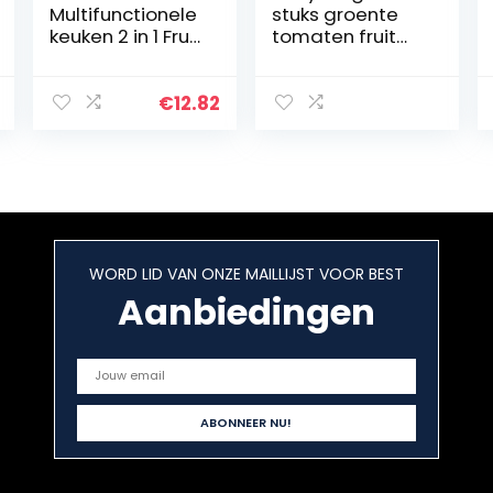
Multifunctionele
stuks groente
keuken 2 in 1 Fruit
tomaten fruit
Avocado Cutter
nucleaire
Separator Mes
ontpitter stelen,
Tool Avocado
ontpitter voor
€
12.82
Cutter Tool
paprika, fruit,
Slicer Stamper
groenten,
Pitter Dunschiller
keukenaccessoir
voor thuis
es, keukenhulp,
keuken
gadget –
willekeurige
kleur
WORD LID VAN ONZE MAILLIJST VOOR BEST
Aanbiedingen