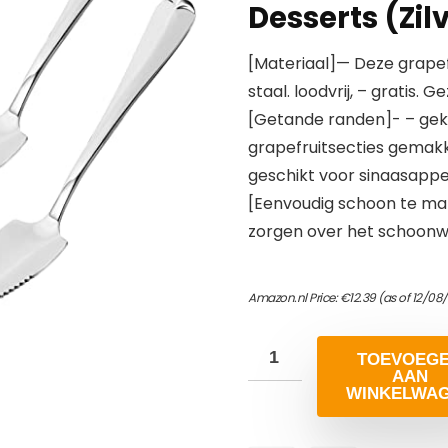
Desserts (Zil
[Materiaal]— Deze grapef
staal. loodvrij, – gratis. 
[Getande randen]- – gek
grapefruitsecties gemakke
geschikt voor sinaasappels
[Eenvoudig schoon te ma
zorgen over het schoonw
Amazon.nl Price:
€
12.39
(as of 12/08
TOEVOEG
AAN
WINKELWA