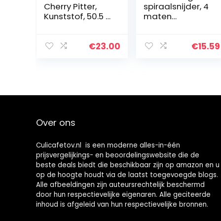
Cherry Pitter,
spiraalsnijder, 4
Kunststof, 50.5 x
maten
24 x 17.6 cm, Wit
fruitboorverwijd
eraar,
eenvoudige
€
23.00
€
15.59
draaikern,
zaadverwijdera
ar, peer,
appelkern, pitter,
veggie-boor,
roestvrijstalen
boor, fruitboor
Over ons
met antislip
handvat
Culicafetov.nl is een moderne alles-in-één
prijsvergelijkings- en beoordelingswebsite die de
beste deals biedt die beschikbaar zijn op amazon en u
op de hoogte houdt via de laatst toegevoegde blogs.
Alle afbeeldingen zijn auteursrechtelijk beschermd
door hun respectievelijke eigenaren. Alle geciteerde
inhoud is afgeleid van hun respectievelijke bronnen.