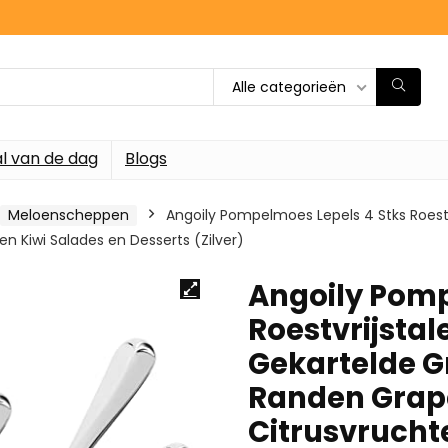
Alle categorieën
l van de dag
Blogs
Meloenscheppen
Angoily Pompelmoes Lepels 4 Stks Roestv
n Kiwi Salades en Desserts (Zilver)
Angoily Pomp
Roestvrijstal
Gekartelde G
Randen Grape
Citrusvrucht