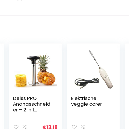
Deiss PRO
Elektrische
Ananasschneid
veggie corer
er – 2 in 1
Edelstahl
Ananasschneid
er & Schäler –
€
13.18