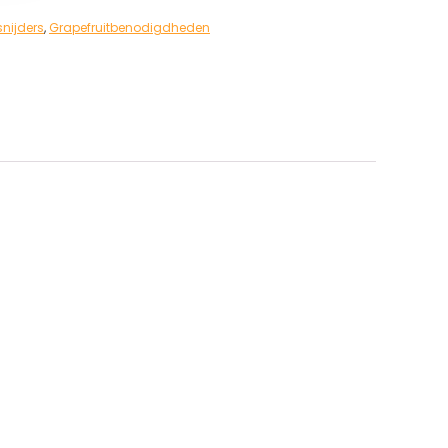
snijders
,
Grapefruitbenodigdheden