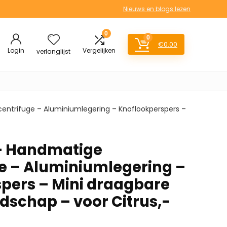
Nieuws en blogs lezen
0
0
€
0.00
Login
Vergelijken
verlanglijst
entrifuge – Aluminiumlegering – Knoflookperspers –
 – Handmatige
e – Aluminiumlegering –
pers – Mini draagbare
schap – voor Citrus,-