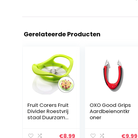
Gerelateerde Producten
Fruit Corers Fruit
OXO Good Grips
Divider Roestvrij
Aardbeienontkr
staal Duurzame
oner
metalen Apple
Cutter Fruit
Slicer
€
8.99
€
9.99