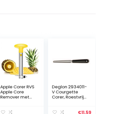
Apple Corer RVS
Deglon 2934011-
Apple Core
V Courgette
Remover met
Corer, Roestvrij
scherp
staal, Multi Color
gekarteld mes
Pineapple Corer
€
11.59