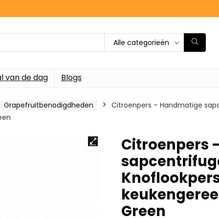
Alle categorieën
l van de dag
Blogs
Grapefruitbenodigdheden
Citroenpers – Handmatige sapc
een
Citroenpers
sapcentrifug
Knoflookpers
keukengereed
Green