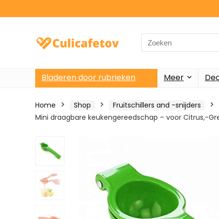
Search
for:
Bladeren door rubrieken
Meer
Dea
Home
Shop
Fruitschillers and -snijders
Mini draagbare keukengereedschap – voor Citrus,-Gr