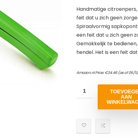
Handmatige citroenpers, v
feit dat u zich geen zorg
Spiraalvormig sapkopontw
een feit dat u zich geen 
Gemakkelijk te bedienen,
hendel. Het is een feit d
Amazon.nl Price:
€
34.46
(as of 06/11
TOEVOEG
AAN
WINKELWA