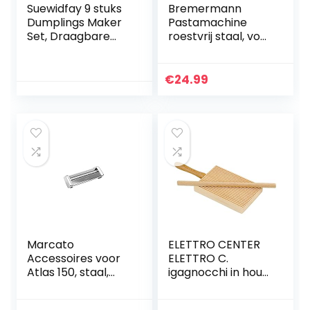
Suewidfay 9 stuks
Bremermann
Dumplings Maker
Pastamachine
Set, Draagbare
roestvrij staal, voor
Dumpling Mold
spaghetti, pasta
Voedselkwaliteit
en lasagne (7
304 RVS
standen),
€
24.99
Handmatige Pinch
pastamachine,
Dumpling Taart
rood (Rode)
Ravioli Huidpers
Pierogi Cutter voor
Thuis Keuken
Marcato
ELETTRO CENTER
Accessoires voor
ELETTRO C.
Atlas 150, staal,
igagnocchi in hout
zilver, Capellini-23
met garganelli-
x 20 x 16 cm
accessoire