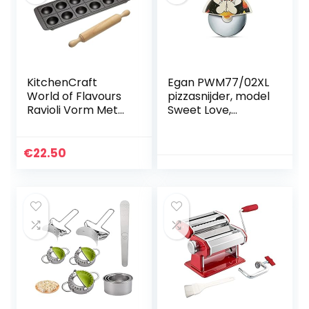
KitchenCraft
Egan PWM77/02XL
World of Flavours
pizzasnijder, model
Ravioli Vorm Met
Sweet Love,
Deegroller, 33 x 11,5
porselein, rood
cm, Carbon En
Hout – Grijs En
€
22.50
Bruin