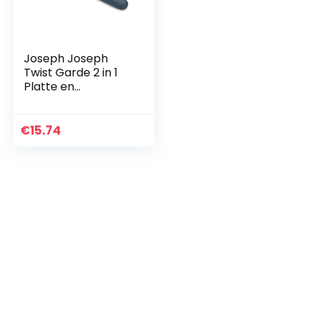
Joseph Joseph
Twist Garde 2 in 1
Platte en
Ballongarde,
Geschikt voor
Antiaanbakpannen,
€
15.74
Siliconen, Blauw