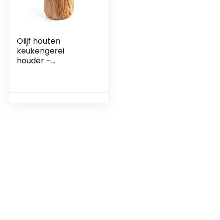
Olijf houten
keukengerei
houder –
keukengerei
houder –
decoratieve
keukengerei
organisator –
Darido – Olijf Hout
Keuken Cookware
Lepel Utensil Holder