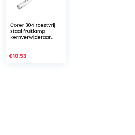
Corer 304 roestvrij
staal fruitlamp
kernverwijderaar
gereedschap
Veggie Boor Thuis
Keukenhulp
€
10.53
Kernverwijderaar
Veggie Corer