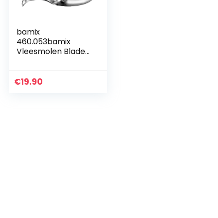
bamix
460.053bamix
Vleesmolen Blade
voor gebruik met
alle bamix
modellen snijdt
€
19.90
gehakten, Zilver