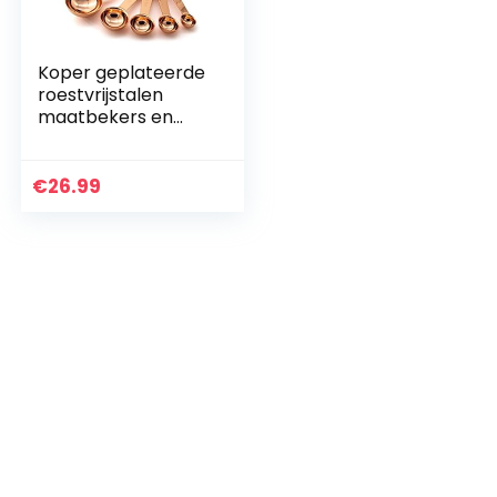
Koper geplateerde
roestvrijstalen
maatbekers en
lepels set van 9 –
spiegel koperen
afwerking met
€
26.99
gegraveerde
meetmarkeringen
– Inclusief een
koperen folie
geschenkdoos