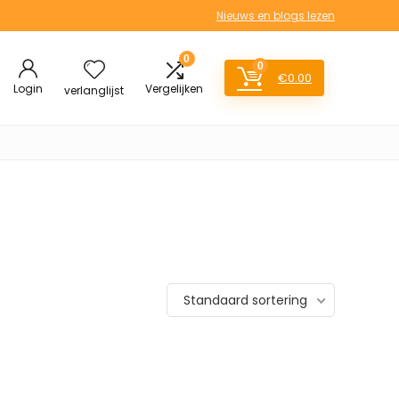
Nieuws en blogs lezen
0
0
€
0.00
Login
Vergelijken
verlanglijst
Standaard sortering