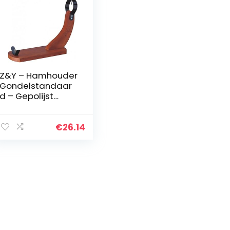
Z&Y – Hamhouder
Gondelstandaar
d – Gepolijst
Dennenhout –
Afneembaar
€
26.14