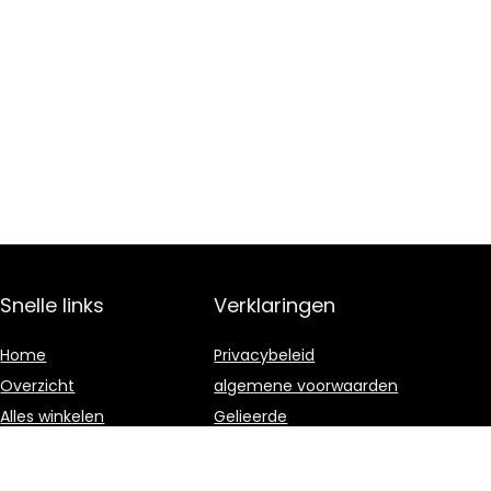
Snelle links
Verklaringen
Home
Privacybeleid
Overzicht
algemene voorwaarden
Alles winkelen
Gelieerde
openbaarmaking
Blogs
Onze webshops