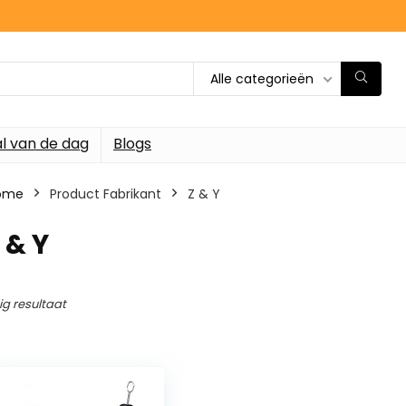
Alle categorieën
l van de dag
Blogs
ome
Product Fabrikant
‎Z & Y
Z & Y
ig resultaat