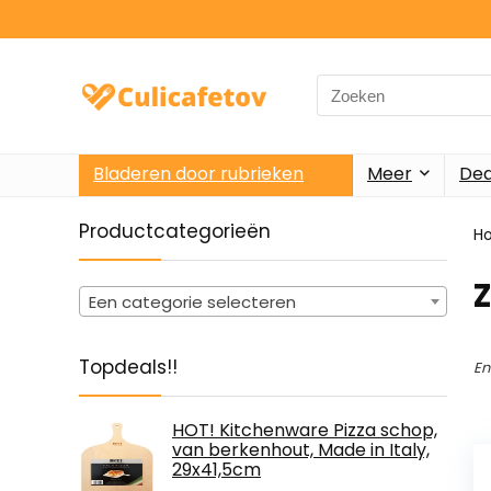
Search
for:
Bladeren door rubrieken
Meer
Dea
Productcategorieën
H
‎
Een categorie selecteren
Topdeals!!
En
HOT! Kitchenware Pizza schop,
van berkenhout, Made in Italy,
29x41,5cm