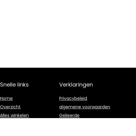
Snelle links
Verklaringen
Home
Privacybeleid
Overzicht
algemene voorwaarden
Alles winkelen
Gelieerde
openbaarmaking
Blogs
Onze webshops