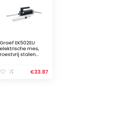
Graef EK502EU
elektrische mes,
roestvrij stalen
mes, zwart
€
33.87