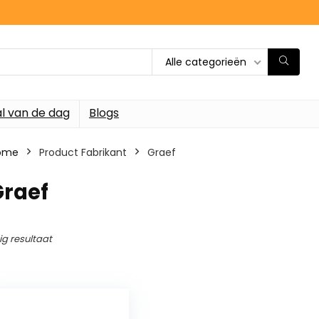
Alle categorieën
l van de dag
Blogs
ome
Product Fabrikant
‎Graef
Graef
ig resultaat