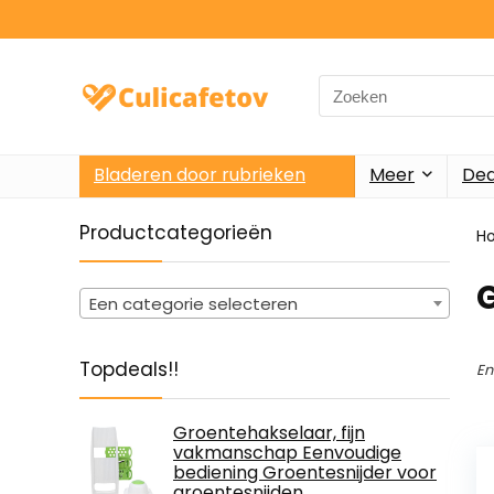
Search
for:
Bladeren door rubrieken
Meer
Dea
Productcategorieën
H
‎
Een categorie selecteren
Topdeals!!
En
Groentehakselaar, fijn
vakmanschap Eenvoudige
bediening Groentesnijder voor
groentesnijden