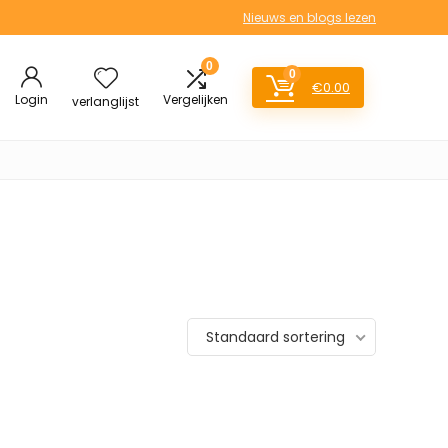
Nieuws en blogs lezen
0
0
€
0.00
Login
Vergelijken
verlanglijst
Standaard sortering