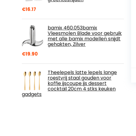
€
16.17
bamix 460.053bamix
Vleesmolen Blade voor gebruik
met alle bamix modellen snijdt
gehakten, Zilver
€
19.90
Theelepels latte lepels lange
roestvrij staal gouden voor
koffie ijscoupe ijs dessert
cocktail 20cm 4 stks keuken
gadgets