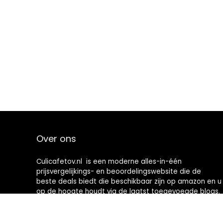
Over ons
Culicafetov.nl is een moderne alles-in-één
prijsvergelijkings- en beoordelingswebsite die de
beste deals biedt die beschikbaar zijn op amazon en u
op de hoogte houdt via de laatst toegevoegde blogs.
Alle afbeeldingen zijn auteursrechtelijk beschermd
door hun respectievelijke eigenaren. Alle geciteerde
inhoud is afgeleid van hun respectievelijke bronnen.