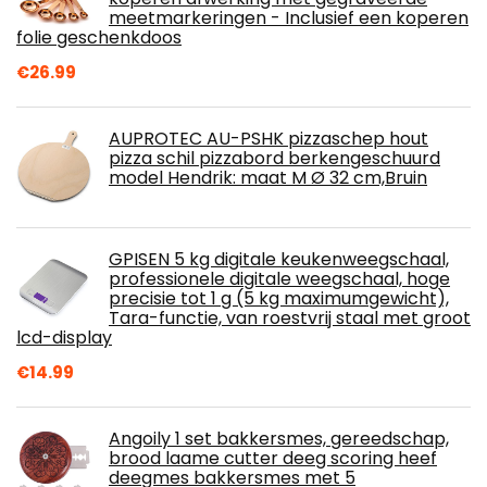
meetmarkeringen - Inclusief een koperen
folie geschenkdoos
€
26.99
AUPROTEC AU-PSHK pizzaschep hout
pizza schil pizzabord berkengeschuurd
model Hendrik: maat M Ø 32 cm,Bruin
GPISEN 5 kg digitale keukenweegschaal,
professionele digitale weegschaal, hoge
precisie tot 1 g (5 kg maximumgewicht),
Tara-functie, van roestvrij staal met groot
lcd-display
€
14.99
Angoily 1 set bakkersmes, gereedschap,
brood laame cutter deeg scoring heef
deegmes bakkersmes met 5