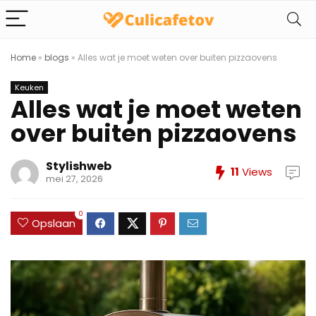
Home
»
blogs
»
Alles wat je moet weten over buiten pizzaovens
Keuken
Alles wat je moet weten
over buiten pizzaovens
Stylishweb
11
Views
mei 27, 2026
0
Opslaan