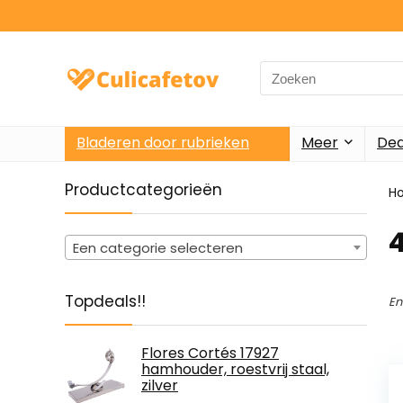
Search
for:
Bladeren door rubrieken
Meer
Dea
Productcategorieën
H
‎
Een categorie selecteren
Topdeals!!
En
Flores Cortés 17927
hamhouder, roestvrij staal,
zilver