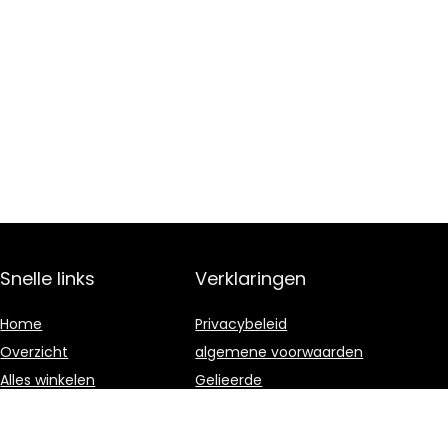
Snelle links
Verklaringen
Home
Privacybeleid
Overzicht
algemene voorwaarden
Alles winkelen
Gelieerde
openbaarmaking
Blogs
Onze webshops