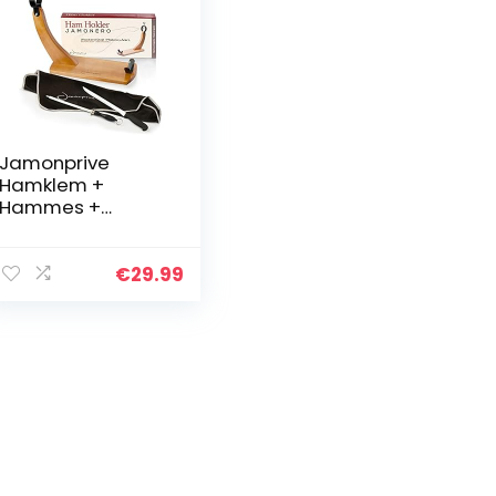
Jamonprive
Hamklem +
Hammes +
Wetstaal +
Hamdoek –
Professionele set
€
29.99
voor het Snijden
van Serrano en
Iberische Ham