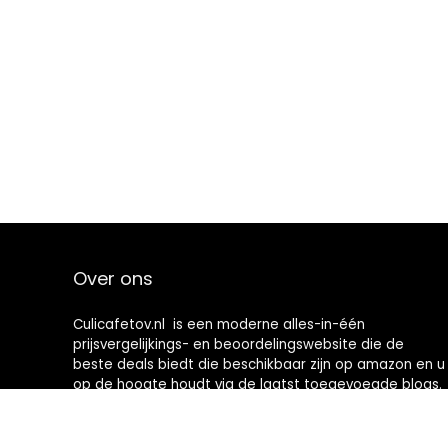
Over ons
Culicafetov.nl is een moderne alles-in-één
prijsvergelijkings- en beoordelingswebsite die de
beste deals biedt die beschikbaar zijn op amazon en u
op de hoogte houdt via de laatst toegevoegde blogs.
Alle afbeeldingen zijn auteursrechtelijk beschermd
door hun respectievelijke eigenaren. Alle geciteerde
inhoud is afgeleid van hun respectievelijke bronnen.