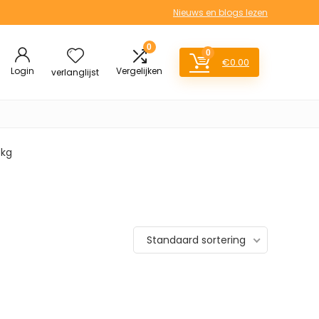
Nieuws en blogs lezen
0
0
€
0.00
Login
Vergelijken
verlanglijst
 kg
Standaard sortering