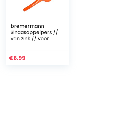
bremermann
Sinaasappelpers //
van zink // voor
citrusvruchten tot
ca. Ø 8,5 cm
€
6.99