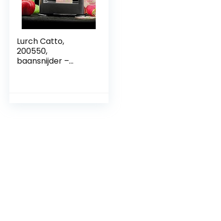
Lurch Catto,
200550,
baansnijder –
perfecte eindeloze
banen van
groenten en fruit,
kunststof, Grijs, wit