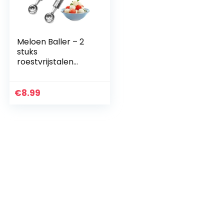
Meloen Baller – 2
stuks
roestvrijstalen
fruitbolletjes,
snijgereedschap,
dubbelzijdig,
€
8.99
multifunctionele
dunschiller
snijmachine voor
watermeloen ijs,
doe-het-zelf
salades, 30 mm