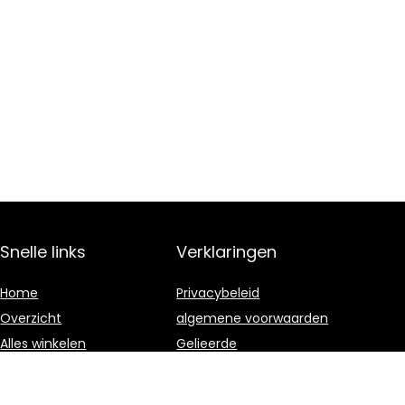
Snelle links
Verklaringen
Home
Privacybeleid
Overzicht
algemene voorwaarden
Alles winkelen
Gelieerde
openbaarmaking
Blogs
Onze webshops