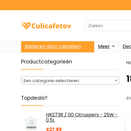
Search
for:
Bladeren door rubrieken
Meer
Dea
Productcategorieën
H
‎
Een categorie selecteren
Topdeals!!
En
HR2738 / 00 Citruspers - 25W -
0,5L
€
27.99