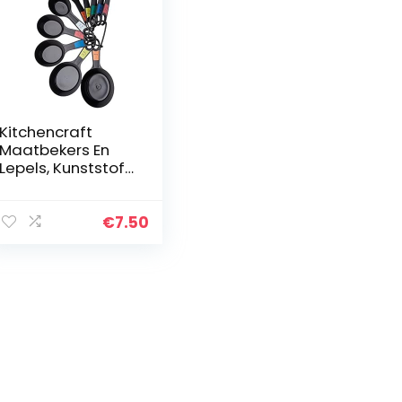
Kitchencraft
Maatbekers En
Lepels, Kunststof,
KCMEASURE10PC,
10-Delig, Zwart
€
7.50