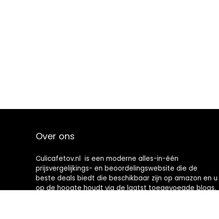
Over ons
Culicafetov.nl is een moderne alles-in-één
prijsvergelijkings- en beoordelingswebsite die de
beste deals biedt die beschikbaar zijn op amazon en u
op de hoogte houdt via de laatst toegevoegde blogs.
Alle afbeeldingen zijn auteursrechtelijk beschermd
door hun respectievelijke eigenaren. Alle geciteerde
inhoud is afgeleid van hun respectievelijke bronnen.