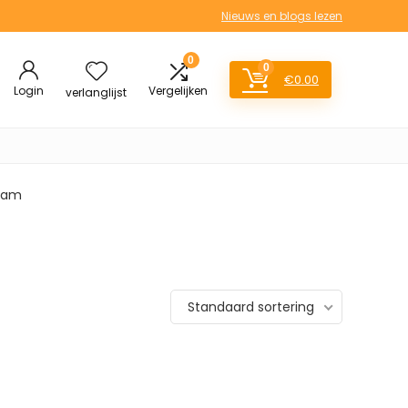
Nieuws en blogs lezen
0
0
€
0.00
Login
Vergelijken
verlanglijst
gram
Standaard sortering