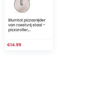
Blumtal pizzasnijder
van roestvrij staal –
pizzaroller,
pizzasnijder wiel,
pizzames met
elegante
€
14.99
vingerbescherming