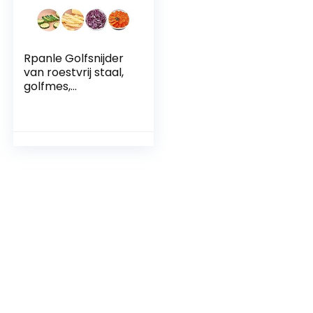
Rpanle Golfsnijder
van roestvrij staal,
golfmes,
aardappelsnijder
voor aardappelen,
crinkle, friet en
fruit, groentemes
met gegolfde rand
voor groenten,
aardappelen, uien