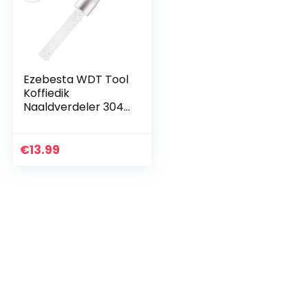
Ezebesta WDT Tool
Koffiedik
Naaldverdeler 304
Roestvrij Staal Mini
Garde voor
Espresso Roeren
€
13.99
Distributie (Zilver)