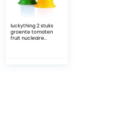
luckything 2 stuks
groente tomaten
fruit nucleaire
ontpitter stelen,
ontpitter voor
paprika, fruit,
groenten,
keukenaccessoires,
keukenhulp, gadget
– willekeurige kleur