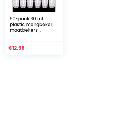
60-pack 30 ml
plastic mengbeker,
maatbekers,
maatbekers met
50 houten
roerstaafjes,
€
12.98
plastic mengset
voor het mengen
van hars, verf,
epoxy