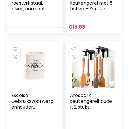
roestvrij staal,
keukengerei met 8
zilver, normaal
haken – Zonder
boren –
Zelfklevend – 40
cm
€
15.99
Excelsa
Arespark
Gebruiksvoorwerp
keukengereihoude
enhouder,
r, 2 stuks
keramiek, wit
keukenhouder
zonder boren,
haakrail