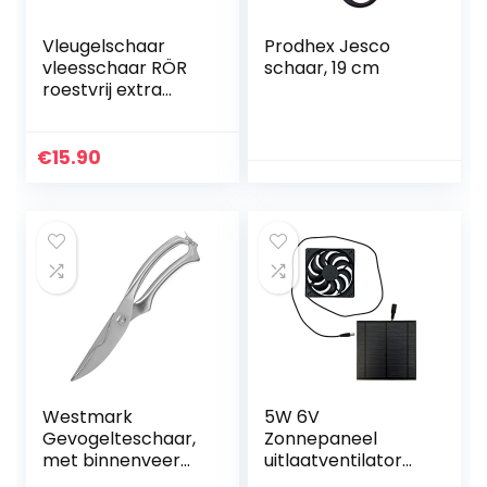
Vleugelschaar
Prodhex Jesco
vleesschaar RÖR
schaar, 19 cm
roestvrij extra
scherp
€
15.90
Westmark
5W 6V
Gevogelteschaar,
Zonnepaneel
met binnenveer
uitlaatventilator
en vergrendeling,
luchtextractor