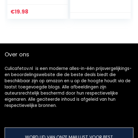
meslengte: 8 cm,
mini ventilator
roestvrij staal,
aangedreven
€
19.98
gepolijst, Modern,
ventilator for
zilver, 13732280
hondenkippenhok
koks kas RV
Buitenshuis
Makkelijk schoon
te maken
Over ons
Culicafetov.nl is een moderne alles-in-één prijsvergelijkings-
en beoordelingswebsite die de beste deals biedt die
beschikbaar zijn op amazon en u op de hoogte houdt via de
laatst toegevoegde blogs. Alle afbeeldingen zijn
auteursrechtelijk beschermd door hun respectievelijke
eigenaren. Alle geciteerde inhoud is afgeleid van hun
respectievelijke bronnen.
WORD LID VAN ONZE MAILLIJST VOOR BEST