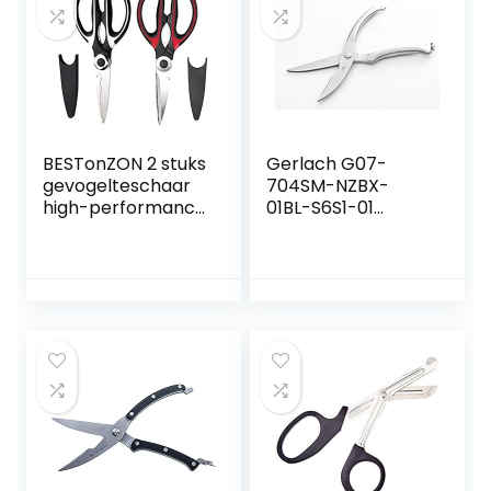
BESTonZON 2 stuks
Gerlach G07-
gevogelteschaar
704SM-NZBX-
high-performance
01BL-S6S1-01
keukenschaar van
NK704S
roestvrij staal voor
roestvrijstalen
kippengevogelte
gevogelteschaar
botvleesvis
vleesschaar
kipschaar