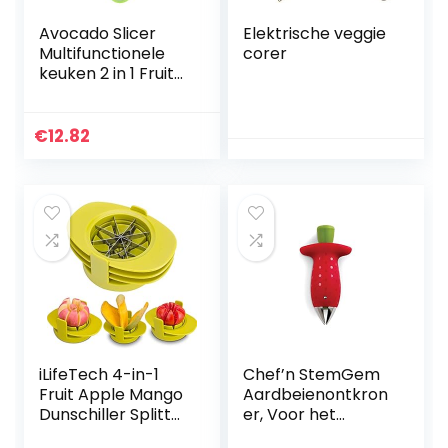
Avocado Slicer
Elektrische veggie
Multifunctionele
corer
keuken 2 in 1 Fruit
Avocado Cutter
Separator Mes
Tool Avocado
€
12.82
Cutter Tool Slicer
Stamper Pitter
Dunschiller voor
thuis keuken
iLifeTech 4-in-1
Chef’n StemGem
Fruit Apple Mango
Aardbeienontkron
Dunschiller Splitter
er, Voor het
Pitter Remover
Verwijderen Van