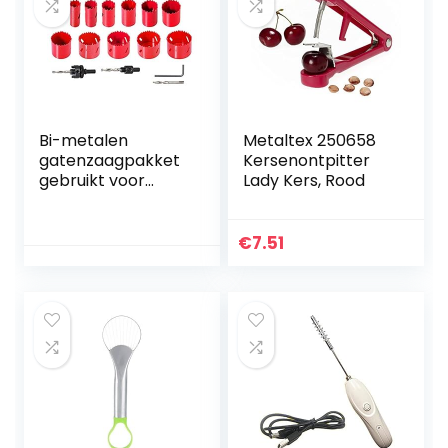
Bi-metalen
Metaltex 250658
gatenzaagpakket
Kersenontpitter
gebruikt voor
Lady Kers, Rood
precieze boren op
metaal hout
kunststof en
€
7.51
deuren. Duurzaam
High-Speed
â€‹â€‹Steel 17
stks