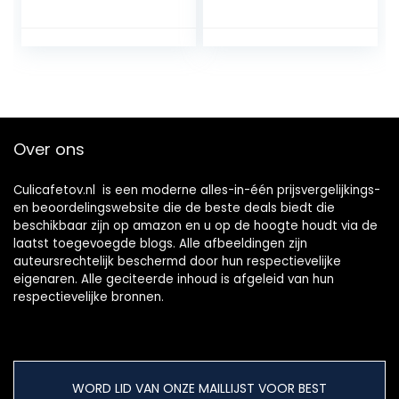
Peer Corer Cutter
Kern en Blad,
Tomaat Snijder
Ideaal Voor
Bakken en Jam
Maken, Roestvrij
Staal, 12,7 x 5,08 x
2,54 Centimeter,
Rood/Groen, 102-
138-005
Over ons
Culicafetov.nl is een moderne alles-in-één prijsvergelijkings-
en beoordelingswebsite die de beste deals biedt die
beschikbaar zijn op amazon en u op de hoogte houdt via de
laatst toegevoegde blogs. Alle afbeeldingen zijn
auteursrechtelijk beschermd door hun respectievelijke
eigenaren. Alle geciteerde inhoud is afgeleid van hun
respectievelijke bronnen.
WORD LID VAN ONZE MAILLIJST VOOR BEST